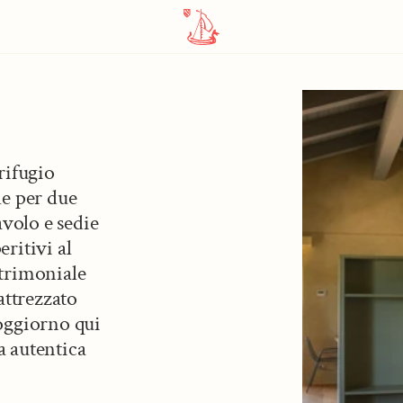
ifugio 
e per due 
volo e sedie 
ritivi al 
trimoniale 
ttrezzato 
oggiorno qui 
a autentica 